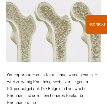
Für Ärzte
Aktuelles
Toggle
Termin/Wartezeiten
Sliding
Bar
Area
Kontakt
Osteoporose – auch Knochenschwund genannt –
wird zu wenig Knochengewebe vom eigenen
Körper aufgebaut. Die Folge sind schwache
Knochen und somit ein höheres Risiko für
Knochenbrüche.