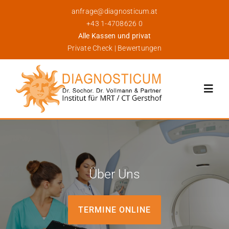
Skip
anfrage@diagnosticum.at
to
+43 1-4708626 0
content
Alle Kassen und privat
Private Check
|
Bewertungen
Toggl
Navig
Über Uns
Leistungen
Über Uns
Für Patienten
TERMINE ONLINE