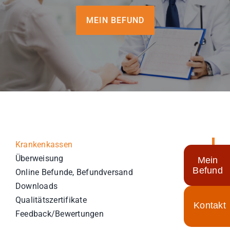
Für Ärzte
MEIN BEFUND
Aktuelles
Termin/Wartezeiten
Kontakt
Krankenkassen
Überweisung
Mein
Befund
Online Befunde, Befundversand
Downloads
Qualitätszertifikate
Toggle
Feedback/Bewertungen
Sliding