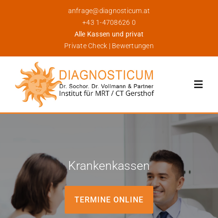
Skip
anfrage@diagnosticum.at
to
+43 1-4708626 0
content
Alle Kassen und privat
Private Check
|
Bewertungen
Toggl
Navig
Über Uns
Leistungen
Krankenkassen
Für Patienten
TERMINE ONLINE