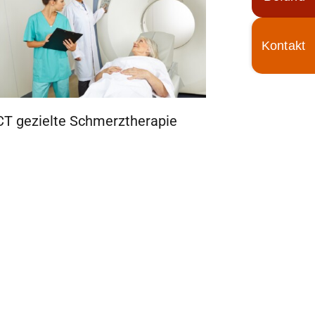
Toggle
Sliding
Bar
Area
CT gezielte Schmerztherapie