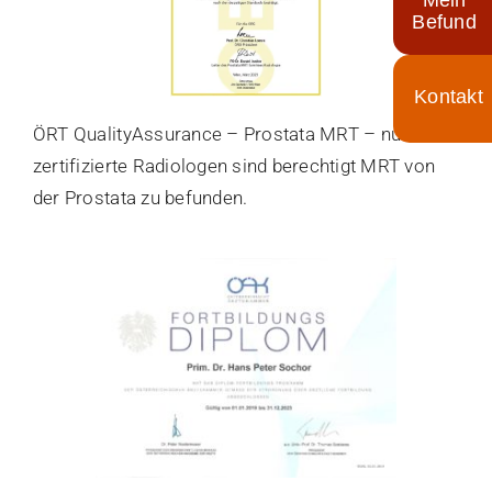
Mein
Befund
Toggle
ÖRT QualityAssurance – Prostata MRT – nur
Sliding
zertifizierte Radiologen sind berechtigt MRT von
Bar
der Prostata zu befunden.
Area