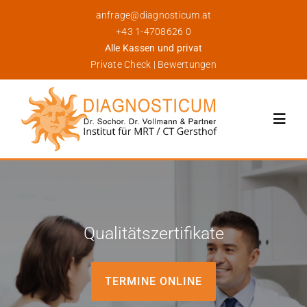
Skip
anfrage@diagnosticum.at
to
+43 1-4708626 0
content
Alle Kassen und privat
Private Check
|
Bewertungen
Toggl
Navig
Über Uns
Leistungen
Qualitätszertifikate
Für Patienten
TERMINE ONLINE