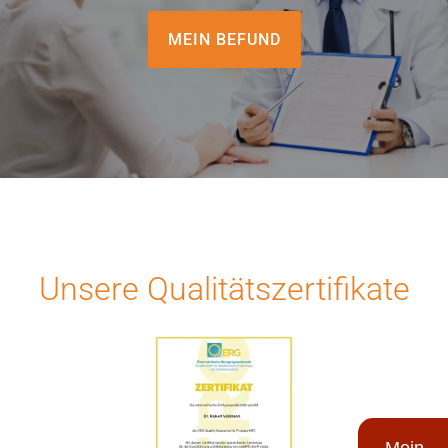
Für Ärzte
MEIN BEFUND
Aktuelles
Termin/Wartezeiten
Kontakt
Unsere Qualitätszertifikate