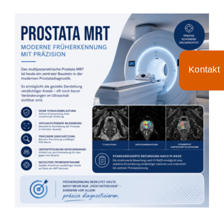
Für Ärzte
Aktuelles
Termin/Wartezeiten
Toggle
Sliding
Kontakt
Bar
Area