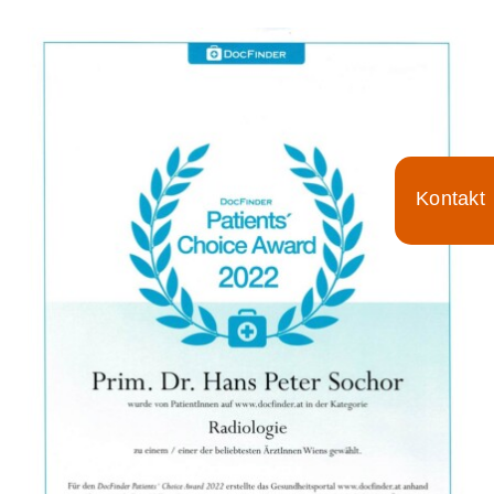
Für Ärzte
Aktuelles
Termin/Wartezeiten
Toggle
Kontakt
Sliding
Bar
Area