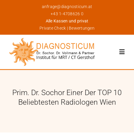
Skip
anfrage@diagnosticum.at
to
+43 1-4708626 0
content
Alle Kassen und privat
Private Check
|
Bewertungen
Toggl
Navig
Über Uns
Prim. Dr. Sochor Einer Der TOP 10
Leistungen
Beliebtesten Radiologen Wien
Für Patienten