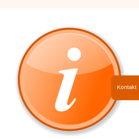
Für Ärzte
Aktuelles
Termin/Wartezeiten
Kontakt
Toggle
Sliding
Bar
Area