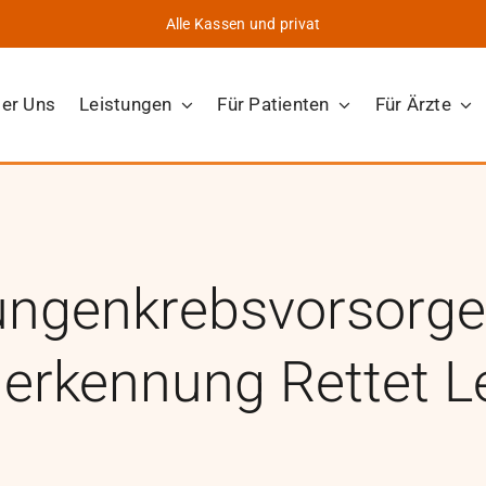
Alle Kassen und privat
er Uns
Leistungen
Für Patienten
Für Ärzte
ungenkrebsvorsorge
erkennung Rettet 