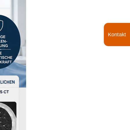
Toggle
Sliding
Bar
Area