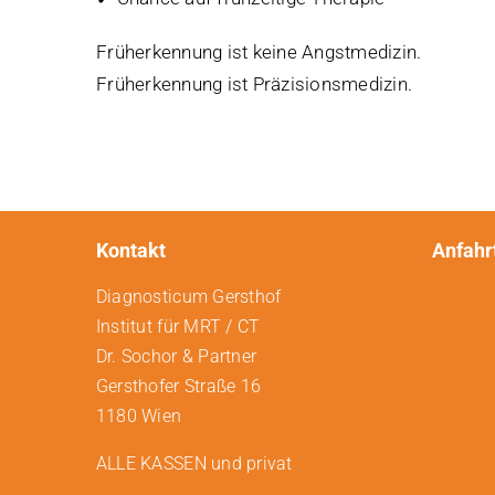
Früherkennung ist keine Angstmedizin.
Früherkennung ist Präzisionsmedizin.
Kontakt
Anfahr
Diagnosticum Gersthof
Institut für MRT / CT
Dr. Sochor & Partner
Gersthofer Straße 16
1180 Wien
ALLE KASSEN und privat