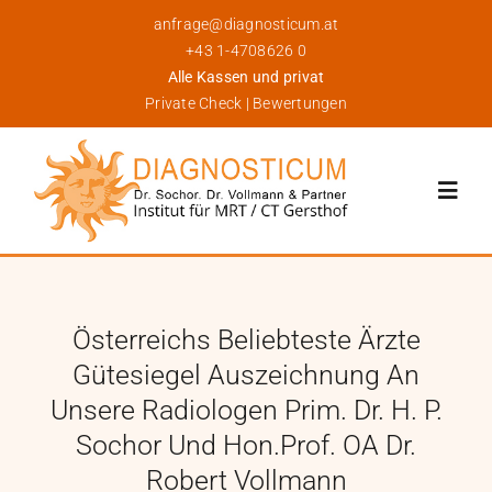
Skip
anfrage@diagnosticum.at
to
+43 1-4708626 0
content
Alle Kassen und privat
Private Check
|
Bewertungen
Toggl
Navig
Über Uns
Österreichs Beliebteste Ärzte
Leistungen
Gütesiegel Auszeichnung An
Unsere Radiologen Prim. Dr. H. P.
Für Patienten
Sochor Und Hon.Prof. OA Dr.
Robert Vollmann