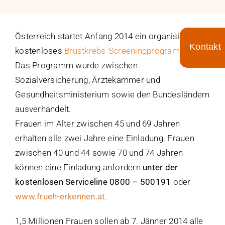
Für Ärzte
Aktuelles
Österreich startet Anfang 2014 ein organisiertes
kostenloses
Brustkrebs-Screeningprogramm
.
Toggle
Das Programm wurde zwischen
Sliding
Termin/Wartezeiten
Sozialversicherung, Ärztekammer und
Bar
Gesundheitsministerium sowie den Bundesländern
Area
Kontakt
ausverhandelt.
Frauen im Alter zwischen 45 und 69 Jahren
erhalten alle zwei Jahre eine Einladung. Frauen
zwischen 40 und 44 sowie 70 und 74 Jahren
können eine Einladung anfordern
unter der
kostenlosen Serviceline 0800 – 500191
oder
www.frueh-erkennen.at
.
1,5 Millionen Frauen sollen ab 7. Jänner 2014 alle