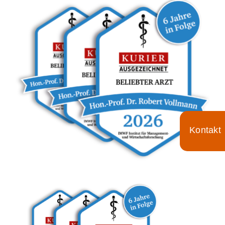
Für Ärzte
Aktuelles
Termin/Wartezeiten
Kontakt
Toggle
Sliding
Bar
Area