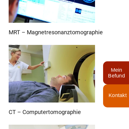
MRT – Magnetresonanztomographie
Mein
Befund
Toggle
Sliding
CT – Computertomographie
Bar
Area