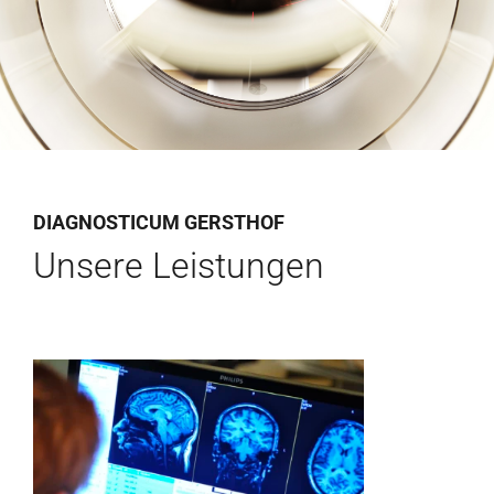
Für Ärzte
Aktuelles
Termin/Wartezeiten
DIAGNOSTICUM GERSTHOF
Kontakt
Unsere Leistungen